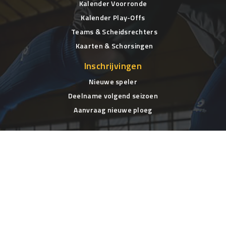
Kalender Voorronde
Kalender Play-Offs
Teams & Scheidsrechters
Kaarten & Schorsingen
Inschrijvingen
Nieuwe speler
Deelname volgend seizoen
Aanvraag nieuwe ploeg
Formulieren
Wedstrijdblad
Ongevalsaangifte
Handleiding aangifte
Informatie
Zaalvoetbalreglement