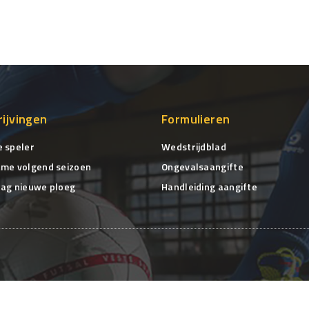
rijvingen
Formulieren
 speler
Wedstrijdblad
me volgend seizoen
Ongevalsaangifte
ag nieuwe ploeg
Handleiding aangifte