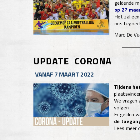
geldende ma
op 27 maa
Het zal een
ons tegoed.
Marc De Vuc
UPDATE CORONA
VANAF 7 MAART 2022
Tijdens he
plaatsvinde
We vragen al
volgen.
Er gelden w
de toegang
Lees meer 