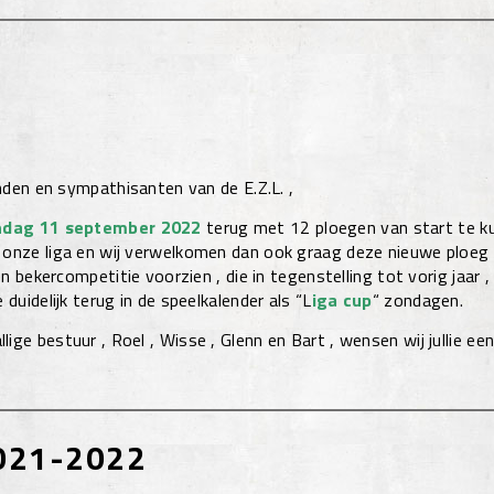
enden en sympathisanten van de E.Z.L. ,
ndag 11 september 2022
terug met 12 ploegen van start te 
 onze liga en wij verwelkomen dan ook graag deze nieuwe ploeg
een bekercompetitie voorzien , die in tegenstelling tot vorig jaar ,
 duidelijk terug in de speelkalender als
“L
iga cup
“
zondagen.
ige bestuur , Roel , Wisse , Glenn en Bart , wensen wij jullie ee
021-2022