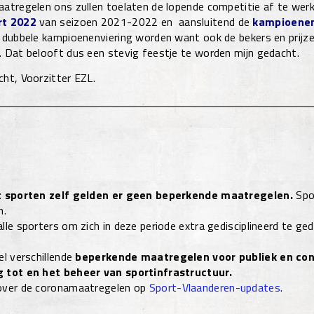
atregelen ons zullen toelaten de lopende competitie af te wer
rt
2022
van seizoen 2021-2022
en aansluitend de
kampioenen
 dubbele kampioenenviering worden want ook de bekers en prijz
 Dat belooft dus een stevig feestje te worden mijn gedacht.
ht, Voorzitter EZL.
t sporten zelf gelden er geen beperkende maatregelen.
Spor
n.
le sporters om zich in deze periode extra gedisciplineerd te gedr
el verschillende
beperkende maatregelen voor publiek en co
 tot en het beheer van sportinfrastructuur.
over de coronamaatregelen op
Sport-Vlaanderen-updates
.