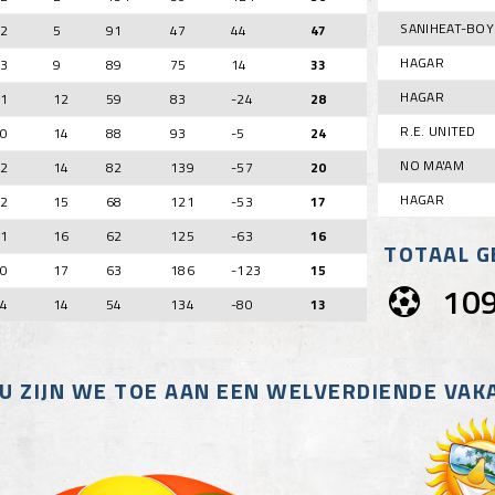
SANIHEAT-BOY
2
5
91
47
44
47
HAGAR
3
9
89
75
14
33
HAGAR
1
12
59
83
-24
28
R.E. UNITED
0
14
88
93
-5
24
NO MA'AM
2
14
82
139
-57
20
HAGAR
2
15
68
121
-53
17
1
16
62
125
-63
16
TOTAAL 
0
17
63
186
-123
15
10
4
14
54
134
-80
13
U ZIJN WE TOE AAN EEN WELVERDIENDE VAK