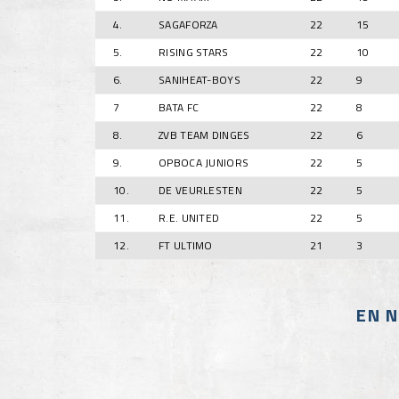
4.
SAGAFORZA
22
15
5.
RISING STARS
22
10
6.
SANIHEAT-BOYS
22
9
7
BATA FC
22
8
8.
ZVB TEAM DINGES
22
6
9.
OPBOCA JUNIORS
22
5
10.
DE VEURLESTEN
22
5
11.
R.E. UNITED
22
5
12.
FT ULTIMO
21
3
EN N