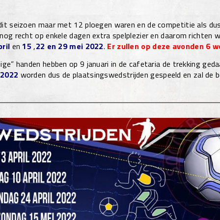
it seizoen maar met 12 ploegen waren en de competitie als dusd
nog recht op enkele dagen extra spelplezier en daarom richten 
ril
en
15
,
22 en 29 mei 2022
.
Er zullen op deze avonden 6 weds
ige” handen hebben op 9 januari in de cafetaria de trekking ge
 2022
worden dus de plaatsingswedstrijden gespeeld en zal de b