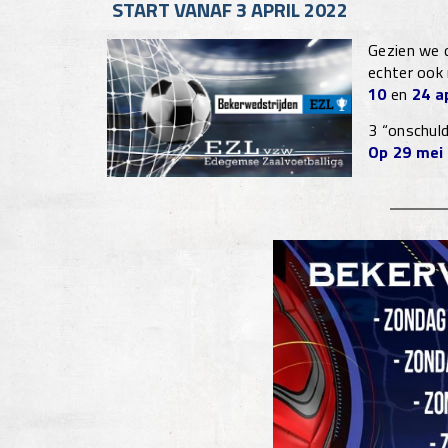
START VANAF 3 APRIL 2022
Gezien we d
echter ook 
10
en
24 ap
3 “onschuld
Op 29 mei