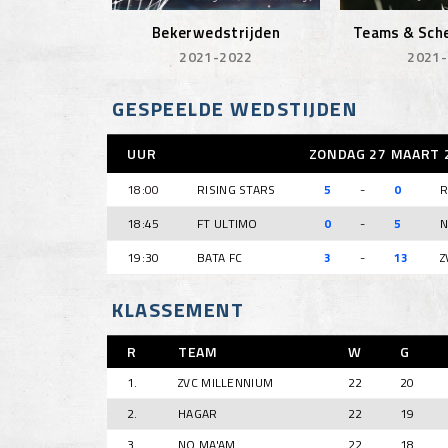
Bekerwedstrijden
Teams & Sche
2021-2022
2021
GESPEELDE WEDSTIJDEN
UUR
ZONDAG 27 MAART 
18:00
RISING STARS
5
-
0
R
18:45
FT ULTIMO
0
-
5
N
19:30
BATA FC
3
-
13
Z
KLASSEMENT
R
TEAM
W
G
1.
ZVC MILLENNIUM
22
20
2.
HAGAR
22
19
3.
NO MA'AM
22
18