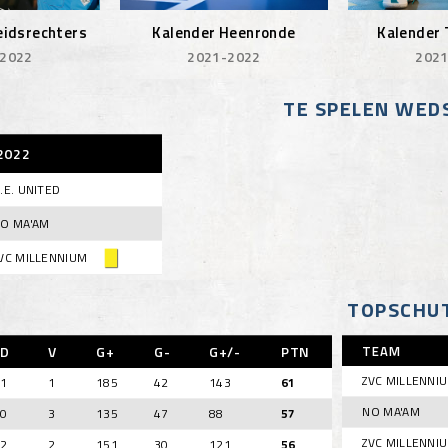
idsrechters
Kalender Heenronde
Kalender
-2022
2021-2022
2021
TE SPELEN WED
2022
.E. UNITED
O MA'AM
VC MILLENNIUM
TOPSCHU
D
V
G+
G-
G+/-
PTN
TEAM
ZVC MILLENNI
1
1
185
42
143
61
NO MA'AM
0
3
135
47
88
57
ZVC MILLENNI
2
2
151
30
121
56